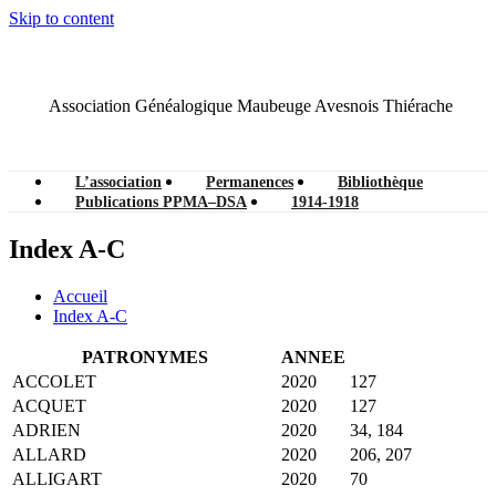
Skip to content
Association Généalogique Maubeuge Avesnois Thiérache
L’association
Permanences
Bibliothèque
Publications PPMA–DSA
1914-1918
Index A-C
Accueil
Index A-C
PATRONYMES
ANNEE
ACCOLET
2020
127
ACQUET
2020
127
ADRIEN
2020
34, 184
ALLARD
2020
206, 207
ALLIGART
2020
70