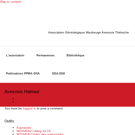
Skip to content
Association Généalogique Maubeuge Avesnois Thiérache
L’association
Permanences
Bibliothèque
Publications PPMA–DSA
1914-1918
Avesnois Hainaut
Accueil
Avesnois Hainaut
You must be
logged in
to post a comment
Outils
Expoactes
NOUVEAU Listing 14-18
NOUVEAU Index des patronymes