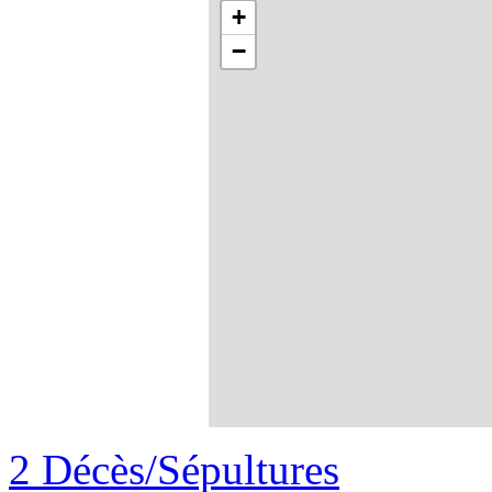
+
−
2 Décès/Sépultures